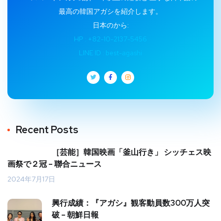
最高の韓国アガシを紹介します。
日本のから:
HP : +82-10-2137-5456
LINE ID : best-agashi
Recent Posts
［芸能］韓国映画「釜山行き」 シッチェス映
画祭で２冠 – 聯合ニュース
2024年7月17日
興行成績：『アガシ』観客動員数300万人突
破 – 朝鮮日報