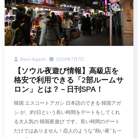
Best-Agashi
2024年7月7日
【ソウル夜遊び情報】高級店を
格安で利用できる「2部ルームサ
ロン」とは？ – 日刊SPA！
韓国 エスコートアガシ 日本語のできる 韓国アガ
シ が、約1日という長い時間をデートをしてくれ
る大人気の 韓国夜遊び です。長い時間のデート
だけではありません！恋人のような“熱い夜”も一