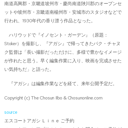
南道高興郡・京畿道坡州市・慶尚南道陜川郡のオープンセ
ットや坡州市・京畿道南楊州市・安城市のスタジオなどで
行われ、1930年代の香り漂う作品となった。
ハリウッドで『イノセント・ガーデン』（原題：
Stoker）を撮影し、『アガシ』で帰ってきたパク・チャヌ
ク監督は「長い撮影だっただけに、多様で豊かなイメージ
が作れたと思う。早く編集作業に入り、映画を完成させた
い気持ちだ」と語った。
『アガシ』は編集作業などを経て、来年公開予定だ。
Copyright (c) The Chosun Ilbo & Chosunonline.com
source
エスコートアガシ Ｌｉｎｅ ご予約