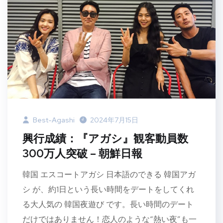
Best-Agashi
2024年7月15日
興行成績：『アガシ』観客動員数
300万人突破 – 朝鮮日報
韓国 エスコートアガシ 日本語のできる 韓国アガ
シ が、約1日という長い時間をデートをしてくれ
る大人気の 韓国夜遊び です。長い時間のデート
だけではありません！恋人のような“熱い夜”も一