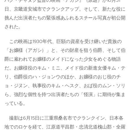
パク・チャヌク監督の映画『アガシ』（原題）が10月31
日、京畿道安城市でクランクアップ。そして、新たな役に
挑んだ出演者たちの緊張感あふれるスチール写真が初公開
された。
この映画は1930年代、巨額の資産を受け継いだ貴族の
「お嬢様（アガシ）」と、その財産を狙う伯爵、そして伯
爵に雇われてお嬢様のメイドになった少女をめぐる物語
だ。お嬢様役のキム・ミニ、メイド役の新進女優キム・テ
リ、伯爵役のハ・ジョンウのほか、お嬢様のおじ役のチ
ョ・ジヌン、執事役のキム・ヘスク、おば役のムン・ソリ
ら、強烈な個性を持つ出演者たちの「怪演」に期待が集ま
っている。
撮影は6月15日に三重県桑名市でクランクイン、日本各
地でのロケを経て、江原道平昌郡・忠清北道槐山郡・全羅